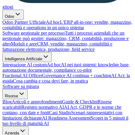
gitogi
Odoo
Odoo Partner Ufficiale
Ad hoc
L'ERP all-in-one: vendite, magazzino,
contabilità e operations in un unico sistema
Software gestionale per processo
Tutti i processi aziendali che un
gestionale può gestire: magazzino, CRM, contabilità, produzione e
altro
Moduli e aree
CRM, vendite, magazzino, contabilità e
fatturazione elettronica, produzione, field service
Intelligenza Artificiale
Integrazione AI custom
Ad hoc
AI nei tuoi sistemi: knowledge base,
automazione documentale, compliance co-pilot
Fractional AI Officer
Governance AI continua + coaching
AI Act: la
guida
Cosa cambia e cosa devi fare, in pratica
Software su misura
Risorse
Blog
Articoli e approfondimenti
Guide & Checklist
Risorse
scaricabili
Registro normativo AI
AI Act, GDPR e le norme che
contano, con date e fonti
Casi Studio
Scenari rappresentativi con
limitazioni dichiarate
AI Readiness Assessment
Scopri in 5 minuti il
tuo livello di maturità AI
Azienda