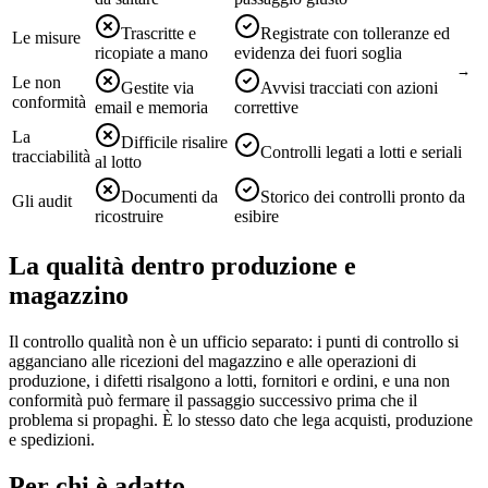
Trascritte e
Registrate con tolleranze ed
Le misure
ricopiate a mano
evidenza dei fuori soglia
Le non
Gestite via
Avvisi tracciati con azioni
conformità
email e memoria
correttive
La
Difficile risalire
Controlli legati a lotti e seriali
tracciabilità
al lotto
Documenti da
Storico dei controlli pronto da
Gli audit
ricostruire
esibire
La qualità dentro produzione e
magazzino
Il controllo qualità non è un ufficio separato: i punti di controllo si
agganciano alle ricezioni del magazzino e alle operazioni di
produzione, i difetti risalgono a lotti, fornitori e ordini, e una non
conformità può fermare il passaggio successivo prima che il
problema si propaghi. È lo stesso dato che lega acquisti, produzione
e spedizioni.
Per chi è adatto