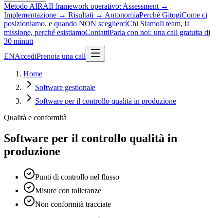
Metodo AIRA
Il framework operativo: Assessment →
Implementazione → Risultati → Autonomia
Perché Gitogi
Come ci
posizioniamo, e quando NON sceglierci
Chi Siamo
Il team, la
missione, perché esistiamo
Contatti
Parla con noi: una call gratuita di
30 minuti
EN
Accedi
Prenota una call
Home
Software gestionale
Software per il controllo qualità in produzione
Qualità e conformità
Software per il controllo qualità in
produzione
Punti di controllo nel flusso
Misure con tolleranze
Non conformità tracciate