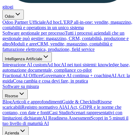
gitogi
Odoo
Odoo Partner Ufficiale
Ad hoc
L'ERP all-in-one: vendite, magazzino,
contabilità e operations in un unico sistema
Software gestionale per processo
Tutti i processi aziendali che un
gestionale può gestire: magazzino, CRM, contabilità, produzione e
altro
Moduli e aree
CRM, vendite, magazzino, contabilità e
fatturazione elettronica, produzione, field service
Intelligenza Artificiale
Integrazione AI custom
Ad hoc
AI nei tuoi sistemi: knowledge base,
automazione documentale, compliance co-pilot
Fractional AI Officer
Governance AI continua + coaching
AI Act: la
guida
Cosa cambia e cosa devi fare, in pratica
Software su misura
Risorse
Blog
Articoli e approfondimenti
Guide & Checklist
Risorse
scaricabili
Registro normativo AI
AI Act, GDPR e le norme che
contano, con date e fonti
Casi Studio
Scenari rappresentativi con
limitazioni dichiarate
AI Readiness Assessment
Scopri in 5 minuti il
tuo livello di maturità AI
Azienda