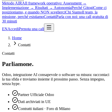
Metodo AIRA
Il framework operativo: Assessment →
Implementazione → Risultati → Autonomia
Perché Gitogi
Come ci
posizioniamo, e quando NON sceglierci
Chi Siamo
Il team, la
missione, perché esistiamo
Contatti
Parla con noi: una call gratuita di
30 minuti
EN
Accedi
Prenota una call
Home
Contatti
Contatti
Parliamone.
Odoo, integrazione AI consapevole o software su misura: raccontaci
la tua sfida e troviamo insieme il prossimo passo. Senza impegno,
senza hype.
Partner Ufficiale Odoo
Dati archiviati in UE
Contratti italiani · Foro di Milano