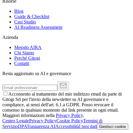
Risorse
Blog
Guide & Checklist
Casi Studio
AI Readiness Assessment
Azienda
Metodo AIRA
Chi Siamo
Perché Gitogi
Contatti
Resta aggiornato su AI e governance
Acconsento al trattamento del mio indirizzo email da parte di
Gitogi Srl per l'invio della newsletter su AI governance e
compliance, ai sensi dell'art. 6.1.a GDPR. Posso revocare il
consenso in qualsiasi momento dal link presente in ogni email.
Maggiori informazioni nella
Privacy Policy
.
Centro Legale
Privacy Policy
Cookie Policy
Termini di
Servizio
DPA
Trasparenza AI
Accessibilità
I tuoi dati
Gestisci cookie