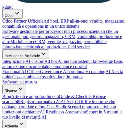
gitogi
Odoo
Odoo Partner Ufficiale
Ad hoc
L'ERP all-in-one: vendite, magazzino,
contabilità e operations in un unico sistema
Software gestionale per processo
Tutti i processi aziendali che un
gestionale può gestire: magazzino, CRM, contabilità, produzione e
altro
Moduli e aree
CRM, vendite, magazzino, contabilità e
fatturazione elettronica, produzione, field service
Intelligenza Artificiale
Integrazione AI custom
Ad hoc
AI nei tuoi sistemi: knowledge base,
automazione documentale, compliance co-pilot
Fractional AI Officer
Governance AI continua + coaching
AI Act: la
guida
Cosa cambia e cosa devi fare, in pratica
Software su misura
Risorse
Blog
Articoli e approfondimenti
Guide & Checklist
Risorse
scaricabili
Registro normativo AI
AI Act, GDPR e le norme che
contano, con date e fonti
Casi Studio
Scenari rappresentativi con
limitazioni dichiarate
AI Readiness Assessment
Scopri in 5 minuti il
tuo livello di maturità AI
Azienda