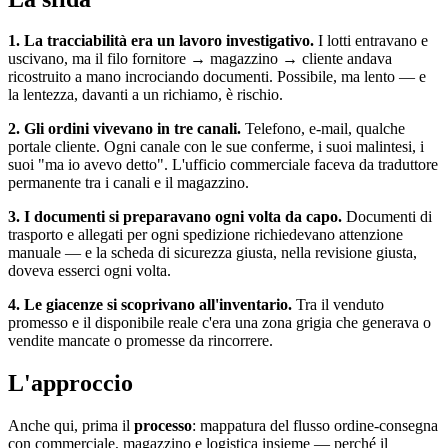
1. La tracciabilità era un lavoro investigativo.
I lotti entravano e
uscivano, ma il filo fornitore → magazzino → cliente andava
ricostruito a mano incrociando documenti. Possibile, ma lento — e
la lentezza, davanti a un richiamo, è rischio.
2. Gli ordini vivevano in tre canali.
Telefono, e-mail, qualche
portale cliente. Ogni canale con le sue conferme, i suoi malintesi, i
suoi "ma io avevo detto". L'ufficio commerciale faceva da traduttore
permanente tra i canali e il magazzino.
3. I documenti si preparavano ogni volta da capo.
Documenti di
trasporto e allegati per ogni spedizione richiedevano attenzione
manuale — e la scheda di sicurezza giusta, nella revisione giusta,
doveva esserci ogni volta.
4. Le giacenze si scoprivano all'inventario.
Tra il venduto
promesso e il disponibile reale c'era una zona grigia che generava o
vendite mancate o promesse da rincorrere.
L'approccio
Anche qui, prima il
processo
: mappatura del flusso ordine-consegna
con commerciale, magazzino e logistica insieme — perché il