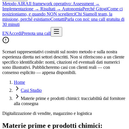
Metodo AIRA
Il framework operativo: Assessment →
Implementazione → Risultati → Autonomia
Perché Gitogi
Come ci
posizioniamo, e quando NON sceglierci
Chi Siamo
Il team, la
missione, perché esistiamo
Contatti
Parla con noi: una call gratuita di
30 minuti
EN
Accedi
Prenota una call
Scenari rappresentativi costruiti sul nostro metodo e sulla nostra
esperienza diretta nei settori descritti. Non si riferiscono a un cliente
specifico identificabile: nomi, citazioni ed eventuali dati numerici
sono illustrativi. Pubblicheremo casi con clienti reali — con
consenso esplicito — appena disponibili.
Home
Casi Studio
Materie prime e prodotti chimici: tracciabilità dal fornitore
alla consegna
Digitalizzazione di vendite, magazzino e logistica
Materie prime e prodotti chimici: