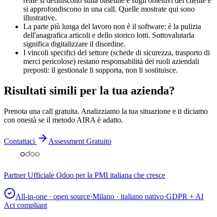
reale si definiscono sulla baseline e sugli obiettivi del cliente e
si approfondiscono in una call. Quelle mostrate qui sono
illustrative.
La parte più lunga del lavoro non è il software: è la pulizia
dell'anagrafica articoli e dello storico lotti. Sottovalutarla
significa digitalizzare il disordine.
I vincoli specifici del settore (schede di sicurezza, trasporto di
merci pericolose) restano responsabilità dei ruoli aziendali
preposti: il gestionale li supporta, non li sostituisce.
Risultati simili per la tua azienda?
Prenota una call gratuita. Analizziamo la tua situazione e ti diciamo
con onestà se il metodo AIRA è adatto.
Contattaci
Assessment Gratuito
Partner Ufficiale Odoo per la PMI italiana che cresce
All-in-one · open source
·
Milano · italiano nativo
·
GDPR + AI
Act compliant