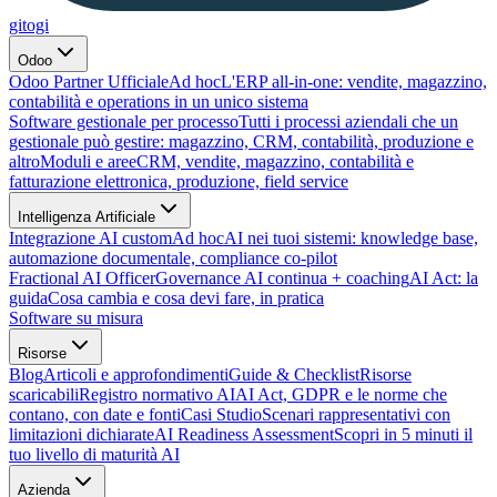
gitogi
Odoo
Odoo Partner Ufficiale
Ad hoc
L'ERP all-in-one: vendite, magazzino,
contabilità e operations in un unico sistema
Software gestionale per processo
Tutti i processi aziendali che un
gestionale può gestire: magazzino, CRM, contabilità, produzione e
altro
Moduli e aree
CRM, vendite, magazzino, contabilità e
fatturazione elettronica, produzione, field service
Intelligenza Artificiale
Integrazione AI custom
Ad hoc
AI nei tuoi sistemi: knowledge base,
automazione documentale, compliance co-pilot
Fractional AI Officer
Governance AI continua + coaching
AI Act: la
guida
Cosa cambia e cosa devi fare, in pratica
Software su misura
Risorse
Blog
Articoli e approfondimenti
Guide & Checklist
Risorse
scaricabili
Registro normativo AI
AI Act, GDPR e le norme che
contano, con date e fonti
Casi Studio
Scenari rappresentativi con
limitazioni dichiarate
AI Readiness Assessment
Scopri in 5 minuti il
tuo livello di maturità AI
Azienda