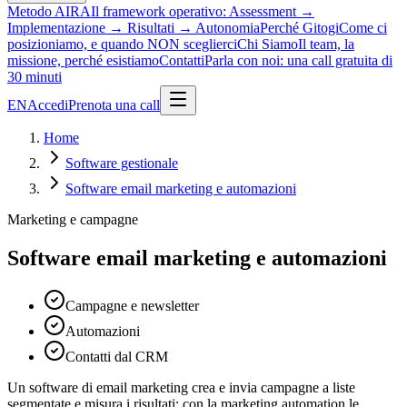
Metodo AIRA
Il framework operativo: Assessment →
Implementazione → Risultati → Autonomia
Perché Gitogi
Come ci
posizioniamo, e quando NON sceglierci
Chi Siamo
Il team, la
missione, perché esistiamo
Contatti
Parla con noi: una call gratuita di
30 minuti
EN
Accedi
Prenota una call
Home
Software gestionale
Software email marketing e automazioni
Marketing e campagne
Software email marketing e automazioni
Campagne e newsletter
Automazioni
Contatti dal CRM
Un software di email marketing crea e invia campagne a liste
segmentate e misura i risultati; con la marketing automation le