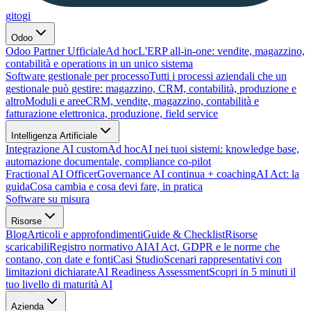
gitogi
Odoo
Odoo Partner Ufficiale
Ad hoc
L'ERP all-in-one: vendite, magazzino,
contabilità e operations in un unico sistema
Software gestionale per processo
Tutti i processi aziendali che un
gestionale può gestire: magazzino, CRM, contabilità, produzione e
altro
Moduli e aree
CRM, vendite, magazzino, contabilità e
fatturazione elettronica, produzione, field service
Intelligenza Artificiale
Integrazione AI custom
Ad hoc
AI nei tuoi sistemi: knowledge base,
automazione documentale, compliance co-pilot
Fractional AI Officer
Governance AI continua + coaching
AI Act: la
guida
Cosa cambia e cosa devi fare, in pratica
Software su misura
Risorse
Blog
Articoli e approfondimenti
Guide & Checklist
Risorse
scaricabili
Registro normativo AI
AI Act, GDPR e le norme che
contano, con date e fonti
Casi Studio
Scenari rappresentativi con
limitazioni dichiarate
AI Readiness Assessment
Scopri in 5 minuti il
tuo livello di maturità AI
Azienda