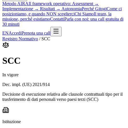
Metodo AIRA
Il framework operativo: Assessment →
Implementazione → Risultati → Autonomia
Perché Gitogi
Come ci
posizioniamo, e quando NON sceglierci
Chi Siamo
Il team, la
missione, perché esistiamo
Contatti
Parla con noi: una call gratuita di
30 minuti
EN
Accedi
Prenota una call
Registro Normativo
/
SCC
SCC
In vigore
Dec. impl. (UE) 2021/914
Decisione di esecuzione relativa alle clausole contrattuali tipo per il
trasferimento di dati personali verso paesi terzi (SCC)
Istituzione