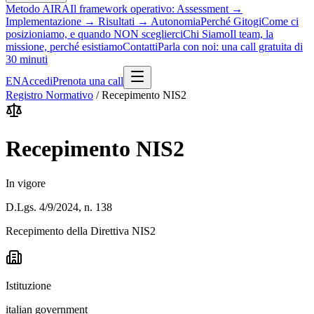
Metodo AIRA
Il framework operativo: Assessment →
Implementazione → Risultati → Autonomia
Perché Gitogi
Come ci
posizioniamo, e quando NON sceglierci
Chi Siamo
Il team, la
missione, perché esistiamo
Contatti
Parla con noi: una call gratuita di
30 minuti
EN
Accedi
Prenota una call
Registro Normativo
/
Recepimento NIS2
Recepimento NIS2
In vigore
D.Lgs. 4/9/2024, n. 138
Recepimento della Direttiva NIS2
Istituzione
italian government