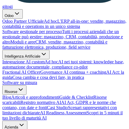
gitogi
Odoo
Odoo Partner Ufficiale
Ad hoc
L'ERP all-in-one: vendite, magazzino,
contabilità e operations in un unico sistema
Software gestionale per processo
Tutti i processi aziendali che un
gestionale può gestire: magazzino, CRM, contabilità, produzione e
altro
Moduli e aree
CRM, vendite, magazzino, contabilità e
fatturazione elettronica, produzione, field service
Intelligenza Artificiale
Integrazione AI custom
Ad hoc
AI nei tuoi sistemi: knowledge base,
automazione documentale, compliance co-pilot
Fractional AI Officer
Governance AI continua + coaching
AI Act: la
guida
Cosa cambia e cosa devi fare, in pratica
Software su misura
Risorse
Blog
Articoli e approfondimenti
Guide & Checklist
Risorse
scaricabili
Registro normativo AI
AI Act, GDPR e le norme che
contano, con date e fonti
Casi Studio
Scenari rappresentativi con
limitazioni dichiarate
AI Readiness Assessment
Scopri in 5 minuti il
tuo livello di maturità AI
Azienda