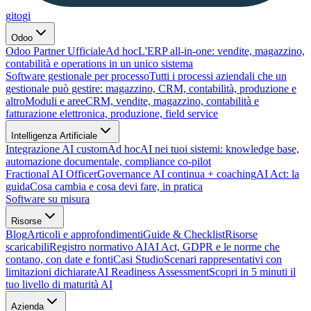
gitogi
Odoo
Odoo Partner Ufficiale
Ad hoc
L'ERP all-in-one: vendite, magazzino,
contabilità e operations in un unico sistema
Software gestionale per processo
Tutti i processi aziendali che un
gestionale può gestire: magazzino, CRM, contabilità, produzione e
altro
Moduli e aree
CRM, vendite, magazzino, contabilità e
fatturazione elettronica, produzione, field service
Intelligenza Artificiale
Integrazione AI custom
Ad hoc
AI nei tuoi sistemi: knowledge base,
automazione documentale, compliance co-pilot
Fractional AI Officer
Governance AI continua + coaching
AI Act: la
guida
Cosa cambia e cosa devi fare, in pratica
Software su misura
Risorse
Blog
Articoli e approfondimenti
Guide & Checklist
Risorse
scaricabili
Registro normativo AI
AI Act, GDPR e le norme che
contano, con date e fonti
Casi Studio
Scenari rappresentativi con
limitazioni dichiarate
AI Readiness Assessment
Scopri in 5 minuti il
tuo livello di maturità AI
Azienda