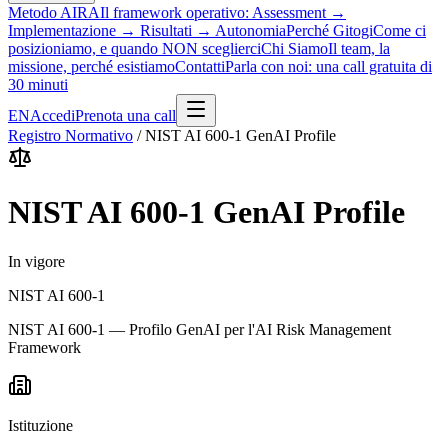
Metodo AIRA
Il framework operativo: Assessment →
Implementazione → Risultati → Autonomia
Perché Gitogi
Come ci
posizioniamo, e quando NON sceglierci
Chi Siamo
Il team, la
missione, perché esistiamo
Contatti
Parla con noi: una call gratuita di
30 minuti
EN
Accedi
Prenota una call
Registro Normativo
/
NIST AI 600-1 GenAI Profile
NIST AI 600-1 GenAI Profile
In vigore
NIST AI 600-1
NIST AI 600-1 — Profilo GenAI per l'AI Risk Management
Framework
Istituzione