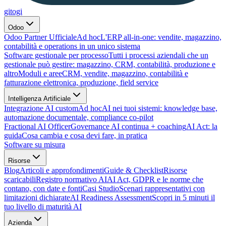
gitogi
Odoo
Odoo Partner Ufficiale
Ad hoc
L'ERP all-in-one: vendite, magazzino,
contabilità e operations in un unico sistema
Software gestionale per processo
Tutti i processi aziendali che un
gestionale può gestire: magazzino, CRM, contabilità, produzione e
altro
Moduli e aree
CRM, vendite, magazzino, contabilità e
fatturazione elettronica, produzione, field service
Intelligenza Artificiale
Integrazione AI custom
Ad hoc
AI nei tuoi sistemi: knowledge base,
automazione documentale, compliance co-pilot
Fractional AI Officer
Governance AI continua + coaching
AI Act: la
guida
Cosa cambia e cosa devi fare, in pratica
Software su misura
Risorse
Blog
Articoli e approfondimenti
Guide & Checklist
Risorse
scaricabili
Registro normativo AI
AI Act, GDPR e le norme che
contano, con date e fonti
Casi Studio
Scenari rappresentativi con
limitazioni dichiarate
AI Readiness Assessment
Scopri in 5 minuti il
tuo livello di maturità AI
Azienda