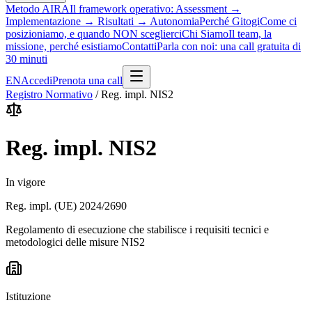
Metodo AIRA
Il framework operativo: Assessment →
Implementazione → Risultati → Autonomia
Perché Gitogi
Come ci
posizioniamo, e quando NON sceglierci
Chi Siamo
Il team, la
missione, perché esistiamo
Contatti
Parla con noi: una call gratuita di
30 minuti
EN
Accedi
Prenota una call
Registro Normativo
/
Reg. impl. NIS2
Reg. impl. NIS2
In vigore
Reg. impl. (UE) 2024/2690
Regolamento di esecuzione che stabilisce i requisiti tecnici e
metodologici delle misure NIS2
Istituzione