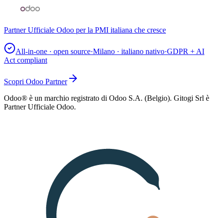
Partner Ufficiale Odoo per la PMI italiana che cresce
All-in-one · open source
·
Milano · italiano nativo
·
GDPR + AI
Act compliant
Scopri Odoo Partner
Odoo® è un marchio registrato di Odoo S.A. (Belgio). Gitogi Srl è
Partner Ufficiale Odoo.