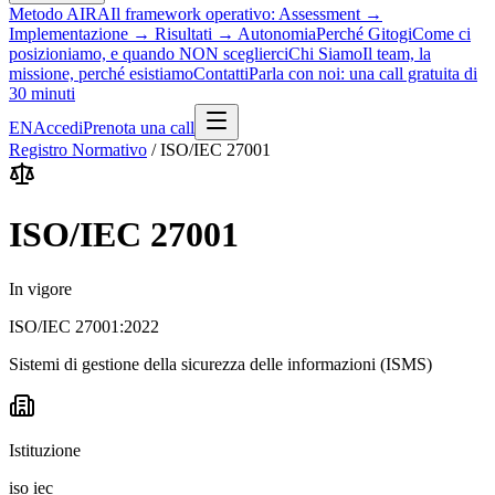
Metodo AIRA
Il framework operativo: Assessment →
Implementazione → Risultati → Autonomia
Perché Gitogi
Come ci
posizioniamo, e quando NON sceglierci
Chi Siamo
Il team, la
missione, perché esistiamo
Contatti
Parla con noi: una call gratuita di
30 minuti
EN
Accedi
Prenota una call
Registro Normativo
/
ISO/IEC 27001
ISO/IEC 27001
In vigore
ISO/IEC 27001:2022
Sistemi di gestione della sicurezza delle informazioni (ISMS)
Istituzione
iso iec