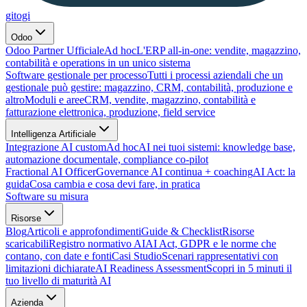
gitogi
Odoo
Odoo Partner Ufficiale
Ad hoc
L'ERP all-in-one: vendite, magazzino,
contabilità e operations in un unico sistema
Software gestionale per processo
Tutti i processi aziendali che un
gestionale può gestire: magazzino, CRM, contabilità, produzione e
altro
Moduli e aree
CRM, vendite, magazzino, contabilità e
fatturazione elettronica, produzione, field service
Intelligenza Artificiale
Integrazione AI custom
Ad hoc
AI nei tuoi sistemi: knowledge base,
automazione documentale, compliance co-pilot
Fractional AI Officer
Governance AI continua + coaching
AI Act: la
guida
Cosa cambia e cosa devi fare, in pratica
Software su misura
Risorse
Blog
Articoli e approfondimenti
Guide & Checklist
Risorse
scaricabili
Registro normativo AI
AI Act, GDPR e le norme che
contano, con date e fonti
Casi Studio
Scenari rappresentativi con
limitazioni dichiarate
AI Readiness Assessment
Scopri in 5 minuti il
tuo livello di maturità AI
Azienda