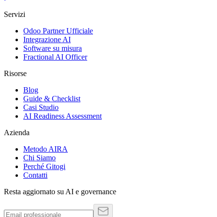
Servizi
Odoo Partner Ufficiale
Integrazione AI
Software su misura
Fractional AI Officer
Risorse
Blog
Guide & Checklist
Casi Studio
AI Readiness Assessment
Azienda
Metodo AIRA
Chi Siamo
Perché Gitogi
Contatti
Resta aggiornato su AI e governance