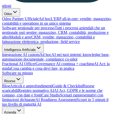
gitogi
Odoo
Odoo Partner Ufficiale
Ad hoc
L'ERP all-in-one: vendite, magazzino,
contabilità e operations in un unico sistema
Software gestionale per processo
Tutti i processi aziendali che un
gestionale può gestire: magazzino, CRM, contabilità, produzione e
altro
Moduli e aree
CRM, vendite, magazzino, contabilità e
fatturazione elettronica, produzione, field service
Intelligenza Artificiale
Integrazione AI custom
Ad hoc
AI nei tuoi sistemi: knowledge base,
automazione documentale, compliance co-pilot
Fractional AI Officer
Governance AI continua + coaching
AI Act: la
guida
Cosa cambia e cosa devi fare, in pratica
Software su misura
Risorse
Blog
Articoli e approfondimenti
Guide & Checklist
Risorse
scaricabili
Registro normativo AI
AI Act, GDPR e le norme che
contano, con date e fonti
Casi Studio
Scenari rappresentativi con
limitazioni dichiarate
AI Readiness Assessment
Scopri in 5 minuti il
tuo livello di maturità AI
Azienda