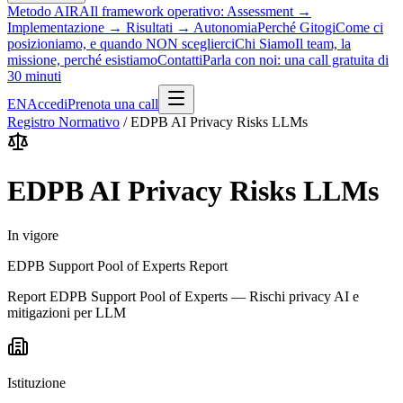
Metodo AIRA
Il framework operativo: Assessment →
Implementazione → Risultati → Autonomia
Perché Gitogi
Come ci
posizioniamo, e quando NON sceglierci
Chi Siamo
Il team, la
missione, perché esistiamo
Contatti
Parla con noi: una call gratuita di
30 minuti
EN
Accedi
Prenota una call
Registro Normativo
/
EDPB AI Privacy Risks LLMs
EDPB AI Privacy Risks LLMs
In vigore
EDPB Support Pool of Experts Report
Report EDPB Support Pool of Experts — Rischi privacy AI e
mitigazioni per LLM
Istituzione