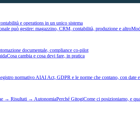
ontabilità e operations in un unico sistema
tionale può gestire: magazzino, CRM, contabilità, produzione e altro
Modu
automazione documentale, compliance co-pilot
uida
Cosa cambia e cosa devi fare, in pratica
egistro normativo AI
AI Act, GDPR e le norme che contano, con date e 
ne → Risultati → Autonomia
Perché Gitogi
Come ci posizioniamo, e qu