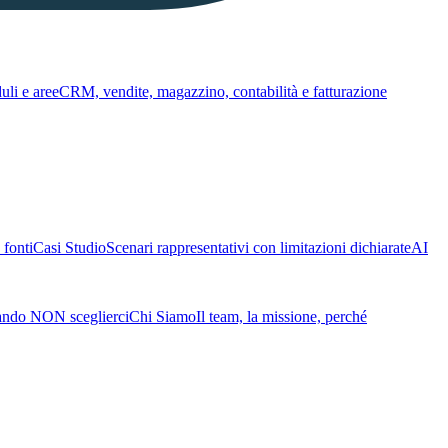
li e aree
CRM, vendite, magazzino, contabilità e fatturazione
fonti
Casi Studio
Scenari rappresentativi con limitazioni dichiarate
AI
ando NON sceglierci
Chi Siamo
Il team, la missione, perché