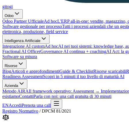
gitogi
Odoo
Odoo Partner Ufficiale
Ad hoc
L'ERP all-in-one: vendite, magazzino, c
Software gestionale per processo
Tutti i processi aziendali che un ges
elettronica, produzione, field service
Intelligenza Artificiale
Integrazione AI custom
Ad hoc
AI nei tuoi sistemi: knowledge base, 
Fractional AI Officer
Governance AI continua + coaching
AI Act: la g
Software su misura
Risorse
Blog
Articoli e approfondimenti
Guide & Checklist
Risorse scaricabili
R
Readiness Assessment
Scopri in 5 minuti il tuo livello di maturità AI
Azienda
Metodo AIRA
Il framework operativo: Assessment → Implementazio
esistiamo
Contatti
Parla con noi: una call gratuita di 30 minuti
EN
Accedi
Prenota una call
Registro Normativo
/
DPCM 81/2021