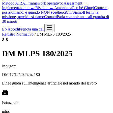
Metodo AIRA
Il framework operativo: Assessment →
Implementazione → Risultati → Autonomia
Perché Gitogi
Come ci
posizioniamo, e quando NON sceglierci
Chi Siamo
Il team, la
missione, perché esistiamo
Contatti
Parla con noi: una call gratuita di
30 minuti
EN
Accedi
Prenota una call
Registro Normativo
/
DM MLPS 180/2025
DM MLPS 180/2025
In vigore
DM 17/12/2025, n. 180
Linee guida sull'intelligenza artificiale nel mondo del lavoro
Istituzione
mlps