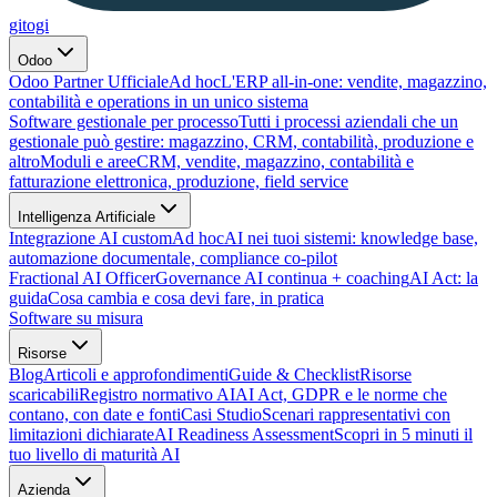
gitogi
Odoo
Odoo Partner Ufficiale
Ad hoc
L'ERP all-in-one: vendite, magazzino,
contabilità e operations in un unico sistema
Software gestionale per processo
Tutti i processi aziendali che un
gestionale può gestire: magazzino, CRM, contabilità, produzione e
altro
Moduli e aree
CRM, vendite, magazzino, contabilità e
fatturazione elettronica, produzione, field service
Intelligenza Artificiale
Integrazione AI custom
Ad hoc
AI nei tuoi sistemi: knowledge base,
automazione documentale, compliance co-pilot
Fractional AI Officer
Governance AI continua + coaching
AI Act: la
guida
Cosa cambia e cosa devi fare, in pratica
Software su misura
Risorse
Blog
Articoli e approfondimenti
Guide & Checklist
Risorse
scaricabili
Registro normativo AI
AI Act, GDPR e le norme che
contano, con date e fonti
Casi Studio
Scenari rappresentativi con
limitazioni dichiarate
AI Readiness Assessment
Scopri in 5 minuti il
tuo livello di maturità AI
Azienda