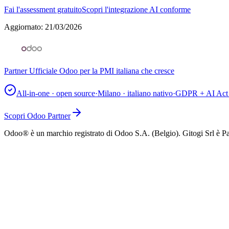
Fai l'assessment gratuito
Scopri l'integrazione AI conforme
Aggiornato
:
21/03/2026
Partner Ufficiale Odoo per la PMI italiana che cresce
All-in-one · open source
·
Milano · italiano nativo
·
GDPR + AI Act 
Scopri Odoo Partner
Odoo® è un marchio registrato di Odoo S.A. (Belgio). Gitogi Srl è Pa