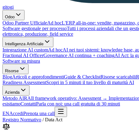
gitogi
Odoo
Odoo Partner Ufficiale
Ad hoc
L'ERP all-in-one: vendite, magazzino, c
Software gestionale per processo
Tutti i processi aziendali che un ges
elettronica, produzione, field service
Intelligenza Artificiale
Integrazione AI custom
Ad hoc
AI nei tuoi sistemi: knowledge base, 
Fractional AI Officer
Governance AI continua + coaching
AI Act: la g
Software su misura
Risorse
Blog
Articoli e approfondimenti
Guide & Checklist
Risorse scaricabili
R
Readiness Assessment
Scopri in 5 minuti il tuo livello di maturità AI
Azienda
Metodo AIRA
Il framework operativo: Assessment → Implementazio
esistiamo
Contatti
Parla con noi: una call gratuita di 30 minuti
EN
Accedi
Prenota una call
Registro Normativo
/
Data Act