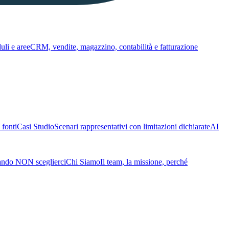
li e aree
CRM, vendite, magazzino, contabilità e fatturazione
fonti
Casi Studio
Scenari rappresentativi con limitazioni dichiarate
AI
ando NON sceglierci
Chi Siamo
Il team, la missione, perché