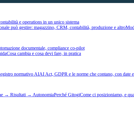
ontabilità e operations in un unico sistema
tionale può gestire: magazzino, CRM, contabilità, produzione e altro
Modu
automazione documentale, compliance co-pilot
uida
Cosa cambia e cosa devi fare, in pratica
egistro normativo AI
AI Act, GDPR e le norme che contano, con date e 
ne → Risultati → Autonomia
Perché Gitogi
Come ci posizioniamo, e qu