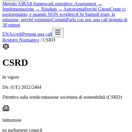
Metodo AIRA
Il framework operativo: Assessment →
Implementazione → Risultati → Autonomia
Perché Gitogi
Come ci
posizioniamo, e quando NON sceglierci
Chi Siamo
Il team, la
missione, perché esistiamo
Contatti
Parla con noi: una call gratuita di
30 minuti
EN
Accedi
Prenota una call
Registro Normativo
/
CSRD
CSRD
In vigore
Dir. (UE) 2022/2464
Direttiva sulla rendicontazione societaria di sostenibilità (CSRD)
Istituzione
eu parliament council