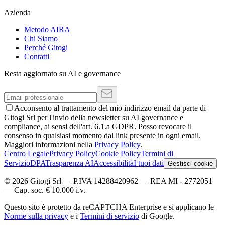
Azienda
Metodo AIRA
Chi Siamo
Perché Gitogi
Contatti
Resta aggiornato su AI e governance
Acconsento al trattamento del mio indirizzo email da parte di
Gitogi Srl per l'invio della newsletter su AI governance e
compliance, ai sensi dell'art. 6.1.a GDPR. Posso revocare il
consenso in qualsiasi momento dal link presente in ogni email.
Maggiori informazioni nella
Privacy Policy
.
Centro Legale
Privacy Policy
Cookie Policy
Termini di
Servizio
DPA
Trasparenza AI
Accessibilità
I tuoi dati
Gestisci cookie
©
2026
Gitogi Srl
— P.IVA
14288420962
— REA
MI - 2772051
—
Cap. soc.
€ 10.000
i.v.
Questo sito è protetto da reCAPTCHA Enterprise e si applicano le
Norme sulla privacy
e i
Termini di servizio
di Google.