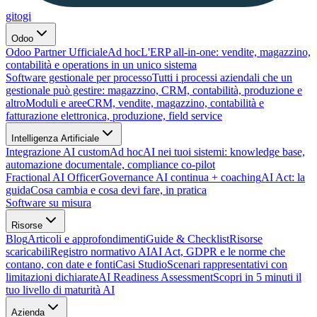
gitogi
Odoo
Odoo Partner Ufficiale
Ad hoc
L'ERP all-in-one: vendite, magazzino,
contabilità e operations in un unico sistema
Software gestionale per processo
Tutti i processi aziendali che un
gestionale può gestire: magazzino, CRM, contabilità, produzione e
altro
Moduli e aree
CRM, vendite, magazzino, contabilità e
fatturazione elettronica, produzione, field service
Intelligenza Artificiale
Integrazione AI custom
Ad hoc
AI nei tuoi sistemi: knowledge base,
automazione documentale, compliance co-pilot
Fractional AI Officer
Governance AI continua + coaching
AI Act: la
guida
Cosa cambia e cosa devi fare, in pratica
Software su misura
Risorse
Blog
Articoli e approfondimenti
Guide & Checklist
Risorse
scaricabili
Registro normativo AI
AI Act, GDPR e le norme che
contano, con date e fonti
Casi Studio
Scenari rappresentativi con
limitazioni dichiarate
AI Readiness Assessment
Scopri in 5 minuti il
tuo livello di maturità AI
Azienda