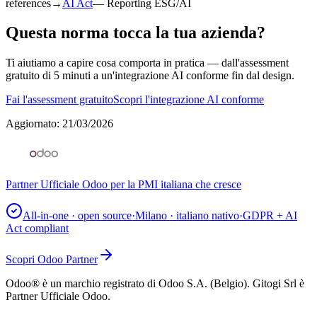
references
→
AI Act
—
Reporting ESG/AI
Questa norma tocca la tua azienda?
Ti aiutiamo a capire cosa comporta in pratica — dall'assessment
gratuito di 5 minuti a un'integrazione AI conforme fin dal design.
Fai l'assessment gratuito
Scopri l'integrazione AI conforme
Aggiornato
:
21/03/2026
Partner Ufficiale Odoo per la PMI italiana che cresce
All-in-one · open source
·
Milano · italiano nativo
·
GDPR + AI
Act compliant
Scopri Odoo Partner
Odoo® è un marchio registrato di Odoo S.A. (Belgio). Gitogi Srl è
Partner Ufficiale Odoo.