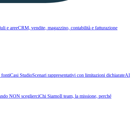
li e aree
CRM, vendite, magazzino, contabilità e fatturazione
fonti
Casi Studio
Scenari rappresentativi con limitazioni dichiarate
AI
ando NON sceglierci
Chi Siamo
Il team, la missione, perché