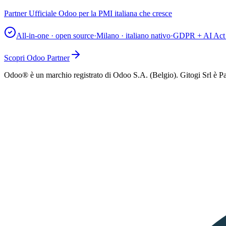
Partner Ufficiale Odoo per la PMI italiana che cresce
All-in-one · open source
·
Milano · italiano nativo
·
GDPR + AI Act 
Scopri Odoo Partner
Odoo® è un marchio registrato di Odoo S.A. (Belgio). Gitogi Srl è Pa