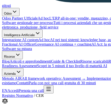
gitogi
Odoo
Odoo Partner Ufficiale
Ad hoc
L'ERP all-in-one: vendite, magazzino, c
Software gestionale per processo
Tutti i processi aziendali che un ges
elettronica, produzione, field service
Intelligenza Artificiale
Integrazione AI custom
Ad hoc
AI nei tuoi sistemi: knowledge base, 
Fractional AI Officer
Governance AI continua + coaching
AI Act: la g
Software su misura
Risorse
Blog
Articoli e approfondimenti
Guide & Checklist
Risorse scaricabili
R
Readiness Assessment
Scopri in 5 minuti il tuo livello di maturità AI
Azienda
Metodo AIRA
Il framework operativo: Assessment → Implementazio
esistiamo
Contatti
Parla con noi: una call gratuita di 30 minuti
EN
Accedi
Prenota una call
Registro Normativo
/
CER