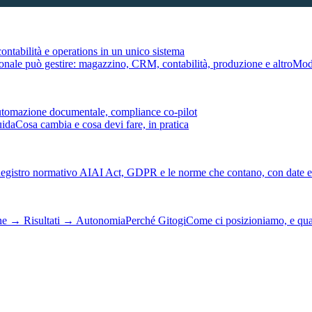
ontabilità e operations in un unico sistema
tionale può gestire: magazzino, CRM, contabilità, produzione e altro
Modu
automazione documentale, compliance co-pilot
uida
Cosa cambia e cosa devi fare, in pratica
egistro normativo AI
AI Act, GDPR e le norme che contano, con date e 
ne → Risultati → Autonomia
Perché Gitogi
Come ci posizioniamo, e qu