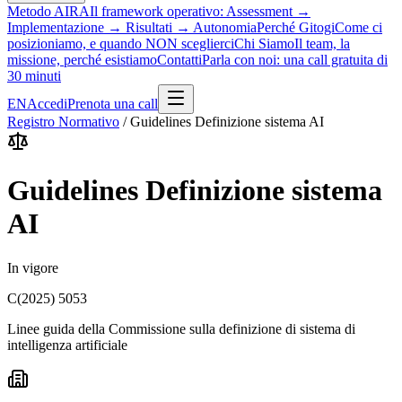
Metodo AIRA
Il framework operativo: Assessment →
Implementazione → Risultati → Autonomia
Perché Gitogi
Come ci
posizioniamo, e quando NON sceglierci
Chi Siamo
Il team, la
missione, perché esistiamo
Contatti
Parla con noi: una call gratuita di
30 minuti
EN
Accedi
Prenota una call
Registro Normativo
/
Guidelines Definizione sistema AI
Guidelines Definizione sistema
AI
In vigore
C(2025) 5053
Linee guida della Commissione sulla definizione di sistema di
intelligenza artificiale