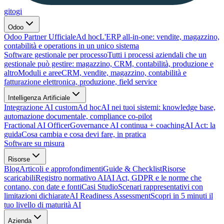
gitogi
Odoo
Odoo Partner Ufficiale
Ad hoc
L'ERP all-in-one: vendite, magazzino,
contabilità e operations in un unico sistema
Software gestionale per processo
Tutti i processi aziendali che un
gestionale può gestire: magazzino, CRM, contabilità, produzione e
altro
Moduli e aree
CRM, vendite, magazzino, contabilità e
fatturazione elettronica, produzione, field service
Intelligenza Artificiale
Integrazione AI custom
Ad hoc
AI nei tuoi sistemi: knowledge base,
automazione documentale, compliance co-pilot
Fractional AI Officer
Governance AI continua + coaching
AI Act: la
guida
Cosa cambia e cosa devi fare, in pratica
Software su misura
Risorse
Blog
Articoli e approfondimenti
Guide & Checklist
Risorse
scaricabili
Registro normativo AI
AI Act, GDPR e le norme che
contano, con date e fonti
Casi Studio
Scenari rappresentativi con
limitazioni dichiarate
AI Readiness Assessment
Scopri in 5 minuti il
tuo livello di maturità AI
Azienda