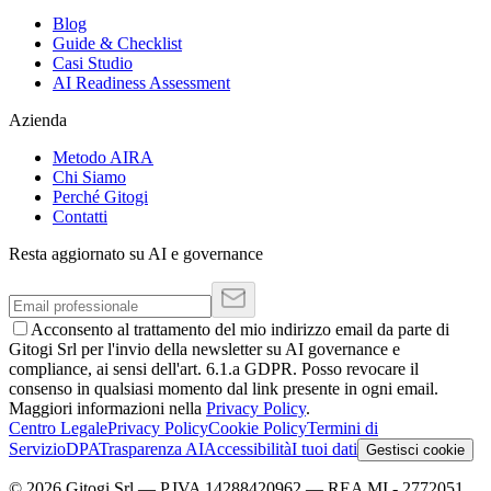
Blog
Guide & Checklist
Casi Studio
AI Readiness Assessment
Azienda
Metodo AIRA
Chi Siamo
Perché Gitogi
Contatti
Resta aggiornato su AI e governance
Acconsento al trattamento del mio indirizzo email da parte di
Gitogi Srl per l'invio della newsletter su AI governance e
compliance, ai sensi dell'art. 6.1.a GDPR. Posso revocare il
consenso in qualsiasi momento dal link presente in ogni email.
Maggiori informazioni nella
Privacy Policy
.
Centro Legale
Privacy Policy
Cookie Policy
Termini di
Servizio
DPA
Trasparenza AI
Accessibilità
I tuoi dati
Gestisci cookie
©
2026
Gitogi Srl
— P.IVA
14288420962
— REA
MI - 2772051