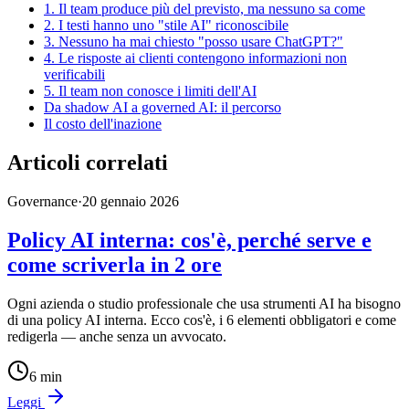
1. Il team produce più del previsto, ma nessuno sa come
2. I testi hanno uno "stile AI" riconoscibile
3. Nessuno ha mai chiesto "posso usare ChatGPT?"
4. Le risposte ai clienti contengono informazioni non
verificabili
5. Il team non conosce i limiti dell'AI
Da shadow AI a governed AI: il percorso
Il costo dell'inazione
Articoli correlati
Governance
·
20 gennaio 2026
Policy AI interna: cos'è, perché serve e
come scriverla in 2 ore
Ogni azienda o studio professionale che usa strumenti AI ha bisogno
di una policy AI interna. Ecco cos'è, i 6 elementi obbligatori e come
redigerla — anche senza un avvocato.
6
min
Leggi