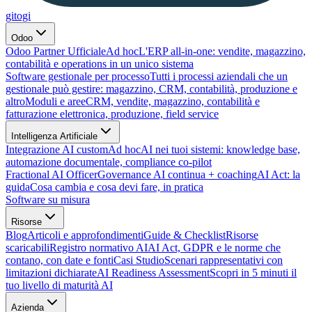
gitogi
Odoo
Odoo Partner Ufficiale
Ad hoc
L'ERP all-in-one: vendite, magazzino,
contabilità e operations in un unico sistema
Software gestionale per processo
Tutti i processi aziendali che un
gestionale può gestire: magazzino, CRM, contabilità, produzione e
altro
Moduli e aree
CRM, vendite, magazzino, contabilità e
fatturazione elettronica, produzione, field service
Intelligenza Artificiale
Integrazione AI custom
Ad hoc
AI nei tuoi sistemi: knowledge base,
automazione documentale, compliance co-pilot
Fractional AI Officer
Governance AI continua + coaching
AI Act: la
guida
Cosa cambia e cosa devi fare, in pratica
Software su misura
Risorse
Blog
Articoli e approfondimenti
Guide & Checklist
Risorse
scaricabili
Registro normativo AI
AI Act, GDPR e le norme che
contano, con date e fonti
Casi Studio
Scenari rappresentativi con
limitazioni dichiarate
AI Readiness Assessment
Scopri in 5 minuti il
tuo livello di maturità AI
Azienda