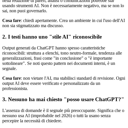
nella redazione di pareri, analisi o comunicazioni potrebbe star
usando strumenti AI. Non è necessariamente negativo, ma se non lo
sai, non puoi governarlo.
Cosa fare
: chiedi apertamente. Crea un ambiente in cui l'uso dell'AI
non sia stigmatizzato ma discusso.
2. I testi hanno uno "stile AI" riconoscibile
Output generati da ChatGPT hanno spesso caratteristiche
riconoscibili: struttura a elenchi, tono neutro-formale, tendenza alle
generalizzazioni, frasi come "in conclusione" o "è importante
sottolineare". Se noti questo pattern nei documenti interni, è un
segnale.
Cosa fare
: non vietare l'AI, ma stabilisci standard di revisione. Ogni
output AI deve essere verificato e personalizzato da un
professionista.
3. Nessuno ha mai chiesto "posso usare ChatGPT?"
L'assenza di domande è il segnale più preoccupante. Significa che o
nessuno usa AI (improbabile nel 2026) o tutti la usano senza
percepire la necessità di chiedere.