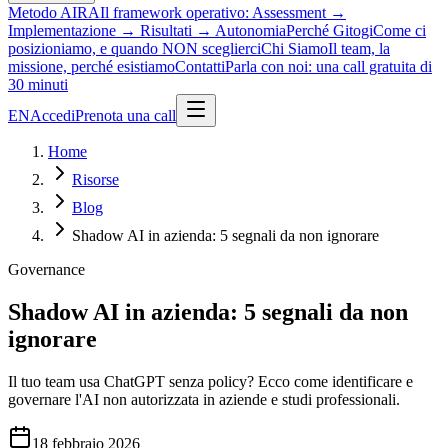
Metodo AIRA
Il framework operativo: Assessment →
Implementazione → Risultati → Autonomia
Perché Gitogi
Come ci
posizioniamo, e quando NON sceglierci
Chi Siamo
Il team, la
missione, perché esistiamo
Contatti
Parla con noi: una call gratuita di
30 minuti
EN
Accedi
Prenota una call
Home
Risorse
Blog
Shadow AI in azienda: 5 segnali da non ignorare
Governance
Shadow AI in azienda: 5 segnali da non
ignorare
Il tuo team usa ChatGPT senza policy? Ecco come identificare e
governare l'AI non autorizzata in aziende e studi professionali.
18 febbraio 2026