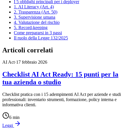
I 5 obblighi principali per i deployer
1. AI Literacy (Art. 4)
2. Trasparenza (Art. 50)
3. Supervisione umana
4. Valutazione del rischio
5. Record-keeping
Come prepararsi in 3 passi
Il ruolo della Legge 132/2025
Articoli correlati
AI Act
·
17 febbraio 2026
Checklist AI Act Ready: 15 punti per la
tua azienda o studio
Checklist pratica con i 15 adempimenti AI Act per aziende e studi
professionali: inventario strumenti, formazione, policy interna e
informativa clienti.
6
min
Leggi