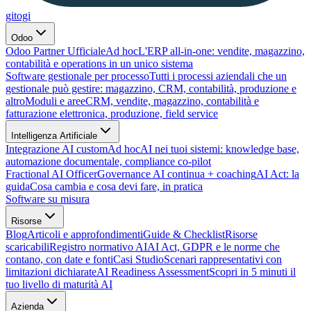
gitogi
Odoo
Odoo Partner Ufficiale
Ad hoc
L'ERP all-in-one: vendite, magazzino,
contabilità e operations in un unico sistema
Software gestionale per processo
Tutti i processi aziendali che un
gestionale può gestire: magazzino, CRM, contabilità, produzione e
altro
Moduli e aree
CRM, vendite, magazzino, contabilità e
fatturazione elettronica, produzione, field service
Intelligenza Artificiale
Integrazione AI custom
Ad hoc
AI nei tuoi sistemi: knowledge base,
automazione documentale, compliance co-pilot
Fractional AI Officer
Governance AI continua + coaching
AI Act: la
guida
Cosa cambia e cosa devi fare, in pratica
Software su misura
Risorse
Blog
Articoli e approfondimenti
Guide & Checklist
Risorse
scaricabili
Registro normativo AI
AI Act, GDPR e le norme che
contano, con date e fonti
Casi Studio
Scenari rappresentativi con
limitazioni dichiarate
AI Readiness Assessment
Scopri in 5 minuti il
tuo livello di maturità AI
Azienda