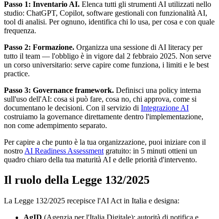
Passo 1: Inventario AI.
Elenca tutti gli strumenti AI utilizzati nello
studio: ChatGPT, Copilot, software gestionali con funzionalità AI,
tool di analisi. Per ognuno, identifica chi lo usa, per cosa e con quale
frequenza.
Passo 2: Formazione.
Organizza una sessione di AI literacy per
tutto il team — l'obbligo è in vigore dal 2 febbraio 2025. Non serve
un corso universitario: serve capire come funziona, i limiti e le best
practice.
Passo 3: Governance framework.
Definisci una policy interna
sull'uso dell'AI: cosa si può fare, cosa no, chi approva, come si
documentano le decisioni. Con il servizio di
Integrazione AI
costruiamo la governance direttamente dentro l'implementazione,
non come adempimento separato.
Per capire a che punto è la tua organizzazione, puoi iniziare con il
nostro
AI Readiness Assessment
gratuito: in 5 minuti ottieni un
quadro chiaro della tua maturità AI e delle priorità d'intervento.
Il ruolo della Legge 132/2025
La Legge 132/2025 recepisce l'AI Act in Italia e designa:
AgID
(Agenzia per l'Italia Digitale): autorità di notifica e