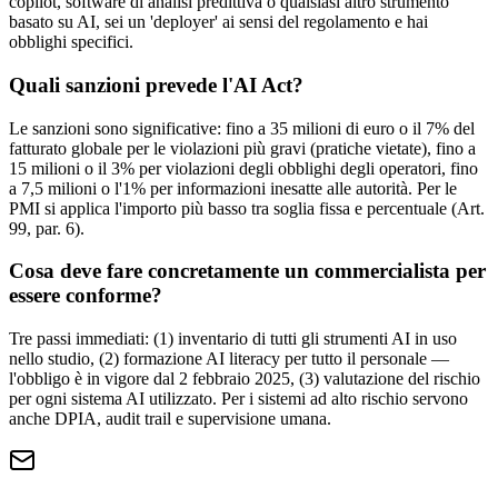
copilot, software di analisi predittiva o qualsiasi altro strumento
basato su AI, sei un 'deployer' ai sensi del regolamento e hai
obblighi specifici.
Quali sanzioni prevede l'AI Act?
Le sanzioni sono significative: fino a 35 milioni di euro o il 7% del
fatturato globale per le violazioni più gravi (pratiche vietate), fino a
15 milioni o il 3% per violazioni degli obblighi degli operatori, fino
a 7,5 milioni o l'1% per informazioni inesatte alle autorità. Per le
PMI si applica l'importo più basso tra soglia fissa e percentuale (Art.
99, par. 6).
Cosa deve fare concretamente un commercialista per
essere conforme?
Tre passi immediati: (1) inventario di tutti gli strumenti AI in uso
nello studio, (2) formazione AI literacy per tutto il personale —
l'obbligo è in vigore dal 2 febbraio 2025, (3) valutazione del rischio
per ogni sistema AI utilizzato. Per i sistemi ad alto rischio servono
anche DPIA, audit trail e supervisione umana.