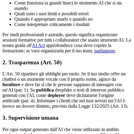
Come funziona (a grandi linee) lo strumento AI che si sta
usando
Quali sono i suoi limiti e possibili errori
Quando è appropriato usarlo e quando no
Come interpretare criticamente i risultati
Per studi professionali e aziende, questo significa organizzare
sessioni formative per tutti i collaboratori che usano strumenti AI. La
nostra guida all'
AI Act
approfondisce cosa deve coprire la
formazione; se vuoi organizzarla per il tuo team,
parliamone
.
2. Trasparenza (Art. 50)
L'Art. 50 ripartisce gli obblighi per ruolo. Se il tuo studio offre un
chatbot o un assistente vocale con il proprio nome, agisce da
fornitore
e deve far sì che le persone sappiano di interagire con
un'AI (par. 1). Se
pubblica
deepfake o testi di interesse pubblico
generati con l'AI, come
deployer
deve dichiararne l'origine
artificiale (par. 4). Informare i clienti che nei tuoi servizi usi l'AI è
invece un dovere distinto, previsto dalla Legge 132/2025 (Art. 13).
3. Supervisione umana
Per ogni output generato dall'AI che viene utilizzato in ambito