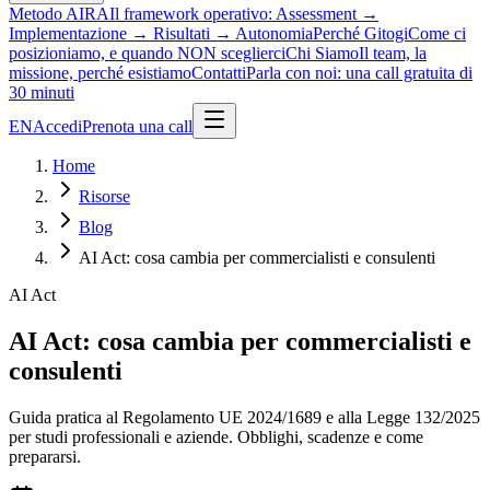
Metodo AIRA
Il framework operativo: Assessment →
Implementazione → Risultati → Autonomia
Perché Gitogi
Come ci
posizioniamo, e quando NON sceglierci
Chi Siamo
Il team, la
missione, perché esistiamo
Contatti
Parla con noi: una call gratuita di
30 minuti
EN
Accedi
Prenota una call
Home
Risorse
Blog
AI Act: cosa cambia per commercialisti e consulenti
AI Act
AI Act: cosa cambia per commercialisti e
consulenti
Guida pratica al Regolamento UE 2024/1689 e alla Legge 132/2025
per studi professionali e aziende. Obblighi, scadenze e come
prepararsi.